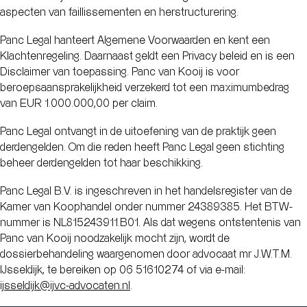
aspecten van faillissementen en herstructurering.
Panc Legal hanteert Algemene Voorwaarden en kent een
Klachtenregeling. Daarnaast geldt een Privacy beleid en is een
Disclaimer van toepassing. Panc van Kooij is voor
beroepsaansprakelijkheid verzekerd tot een maximumbedrag
van EUR 1.000.000,00 per claim.
Panc Legal ontvangt in de uitoefening van de praktijk geen
derdengelden. Om die reden heeft Panc Legal geen stichting
beheer derdengelden tot haar beschikking.
Panc Legal B.V. is ingeschreven in het handelsregister van de
Kamer van Koophandel onder nummer 24389385. Het BTW-
nummer is NL815243911.B01. Als dat wegens ontstentenis van
Panc van Kooij noodzakelijk mocht zijn, wordt de
dossierbehandeling waargenomen door advocaat mr J.W.T.M.
IJsseldijk, te bereiken op 06 51610274 of via e-mail:
ijsseldijk@ijvc-advocaten.nl
.