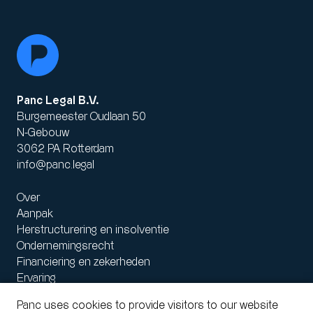
Panc Legal B.V.
Burgemeester Oudlaan 50
N-Gebouw
3062 PA Rotterdam
info@panc.legal
Over
Aanpak
Herstructurering en insolventie
Ondernemingsrecht
Financiering en zekerheden
Ervaring
Panc uses cookies to provide visitors to our website
Algemene voorwaarden
Disclaimer
Interne klachtenregeling